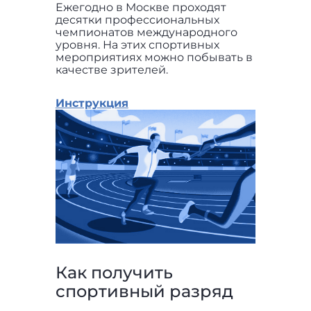
Ежегодно в Москве проходят
десятки профессиональных
чемпионатов международного
уровня. На этих спортивных
мероприятиях можно побывать в
качестве зрителей.
Инструкция
Как получить
спортивный разряд