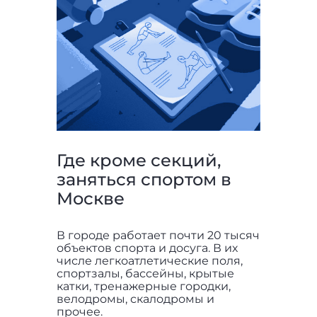
Где кроме секций,
заняться спортом в
Москве
В городе работает почти 20 тысяч
объектов спорта и досуга. В их
числе легкоатлетические поля,
спортзалы, бассейны, крытые
катки, тренажерные городки,
велодромы, скалодромы и
прочее.