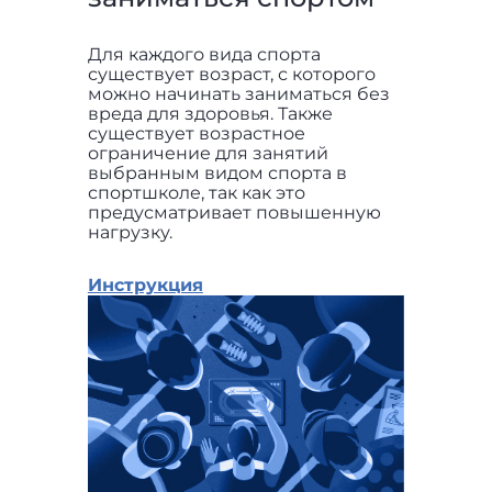
Для каждого вида спорта
существует возраст, с которого
можно начинать заниматься без
вреда для здоровья. Также
существует возрастное
ограничение для занятий
выбранным видом спорта в
спортшколе, так как это
предусматривает повышенную
нагрузку.
Инструкция