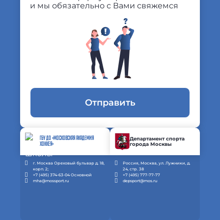
и мы обязательно с Вами свяжемся
Отправить
ГБУ ДО «МОСКОВСКАЯ АКАДЕМИЯ
Департамент спорта
города Москвы
ХОККЕЯ»
г. Москва Ореховый бульвар д. 18,
Россия, Москва, ул. Лужники, д.
корп. 2;
24, стр. 38
+7 (495) 374-63-04 Основной
+7 (495) 777-77-77
mha@mossport.ru
depsport@mos.ru