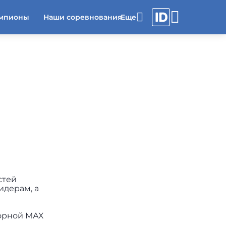
мпионы
Наши соревнования
стей
идерам, а
борной МАХ