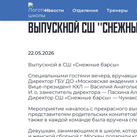
Новости
Отделения
Тренеры
ВЫПУСКНОЙ СШ "СНЕЖНЫ
22.05.2026
Выпускной в СШ «Снежные барсы»
Специальными гостями вечера, вручавши
Директор ГБУ ДО «Московская академия 
Вице-президент КХЛ — Василий Анатоль
И. о. заместитель директора — Пасхина 
Директор СШ «Снежные барсы» — Чумако
Мероприятие началось с прекрасного вы
представителям родительских комитетов
также в каждой команде была вручена с
Девушкам, занимающимся в школе, котор
и женской сборной г. Москвы подарили 