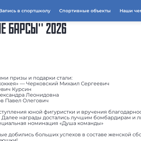
Запись в спортшколу
Спортивные объекты
Наши че
Е БАРСЫ" 2026
ми призы и подарки стали:
хоккея» — Черковский Михаил Сергеевич
евич Курсин
Александра Леонидовна
в Павел Олегович
ступления юной фигуристки и вручения благодарно
! Далее награды достались лучшим бомбардирам и л
пециальная номинация «Душа команды»
ые добились больших успехов в составе женской с
клюшки!