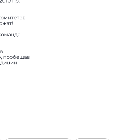
10 г.р.
комитетов
ржат!
команде
 в
у, пообещав
адиции