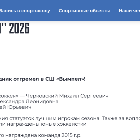
Запись в спортшколу
Спортивные объекты
Наши че
" 2026
дник отгремел в СШ «Вымпел»!
хоккея» — Черковский Михаил Сергеевич
Александра Леонидовна
ей Юрьевич
ия статуэток лучшим игрокам сезона! Также за воп
ыли награждены юные хоккеистки
 награждена команда 2015 г.р.