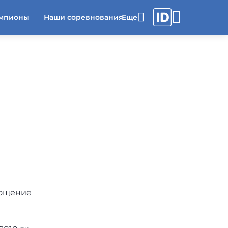
мпионы
Наши соревнования
лощение