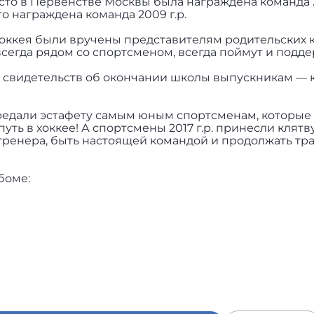
то в Первенстве Москвы была награждена команда 20
о награждена команда 2009 г.р.
хоккея были вручены представителям родительских 
егда рядом со спортсменом, всегда поймут и подде
 свидетельств об окончании школы выпускникам — 
едали эстафету самым юным спортсменам, которые
ть в хоккее! А спортсмены 2017 г.р. принесли клятв
тренера, быть настоящей командой и продолжать тр
боме: